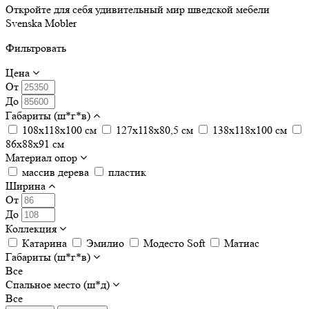
Откройте для себя удивительный мир шведской мебели
Svenska Mobler
Фильтровать
Цена
От
До
Габариты (ш*г*в)
108х118х100 см
127х118х80,5 см
138х118х100 см
86х88х91 см
Материал опор
массив дерева
пластик
Ширина
От
До
Коллекция
Катарина
Эмилио
Модесто Soft
Матиас
Габариты (ш*г*в)
Все
Спальное место (ш*д)
Все