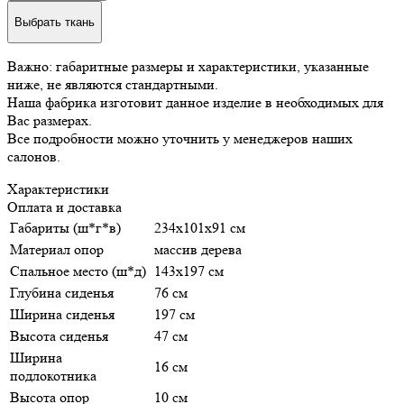
Выбрать ткань
Важно: габаритные размеры и характеристики, указанные
ниже, не являются стандартными.
Наша фабрика изготовит данное изделие в необходимых для
Вас размерах.
Все подробности можно уточнить у менеджеров наших
салонов.
Характеристики
Оплата и доставка
Габариты (ш*г*в)
234х101х91 см
Материал опор
массив дерева
Спальное место (ш*д)
143x197 см
Глубина сиденья
76 см
Ширина сиденья
197 см
Высота сиденья
47 см
Ширина
16 см
подлокотника
Высота опор
10 см