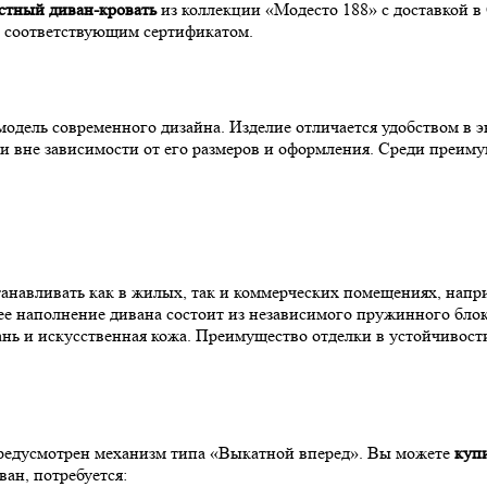
стный диван-кровать
из коллекции «Модесто 188» с доставкой в
о соответствующим сертификатом.
модель современного дизайна. Изделие отличается удобством в 
 вне зависимости от его размеров и оформления. Среди преиму
авливать как в жилых, так и коммерческих помещениях, наприм
ее наполнение дивана состоит из независимого пружинного бло
нь и искусственная кожа. Преимущество отделки в устойчивост
предусмотрен механизм типа «Выкатной вперед». Вы можете
куп
ван, потребуется: