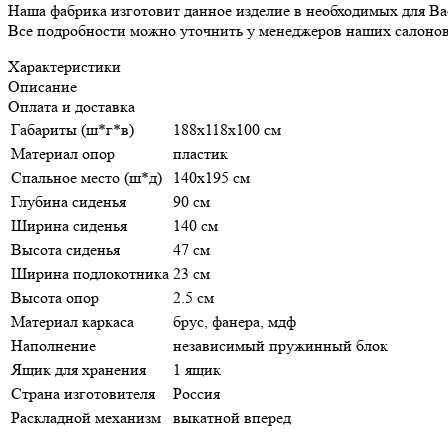
Наша фабрика изготовит данное изделие в необходимых для Ва
Все подробности можно уточнить у менеджеров наших салонов
Характеристики
Описание
Оплата и доставка
Габариты (ш*г*в)
188х118х100 см
Материал опор
пластик
Спальное место (ш*д)
140х195 см
Глубина сиденья
90 см
Ширина сиденья
140 см
Высота сиденья
47 см
Ширина подлокотника
23 см
Высота опор
2.5 см
Материал каркаса
брус, фанера, мдф
Наполнение
независимый пружинный блок
Ящик для хранения
1 ящик
Страна изготовителя
Россия
Раскладной механизм
выкатной вперед